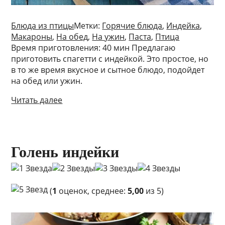
Блюда из птицы
Метки:
Горячие блюда
,
Индейка
,
Макароны
,
На обед
,
На ужин
,
Паста
,
Птица
Время приготовления: 40 мин Предлагаю
приготовить спагетти с индейкой. Это простое, но
в то же время вкусное и сытное блюдо, подойдет
на обед или ужин.
Читать далее
Голень индейки
(
1
оценок, среднее:
5,00
из 5)