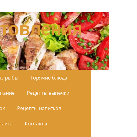
товления
из рыбы
Горячие блюда
итание
Рецепты выпечки
ок
Рецепты напитков
сайта
Контакты