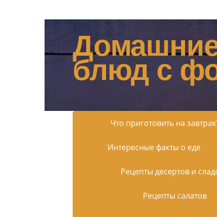
Домашние
блюд с ф
Что приготовить на завтрак
Интересные факты о еде
Рецепты десертов и слад
Рецепты салатов