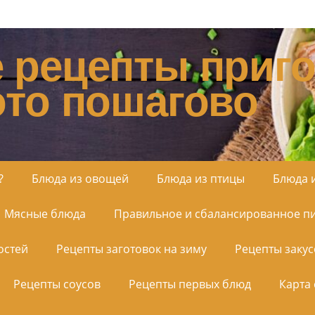
 рецепты приго
ото пошагово
?
Блюда из овощей
Блюда из птицы
Блюда 
Мясные блюда
Правильное и сбалансированное п
остей
Рецепты заготовок на зиму
Рецепты закус
Рецепты соусов
Рецепты первых блюд
Карта 