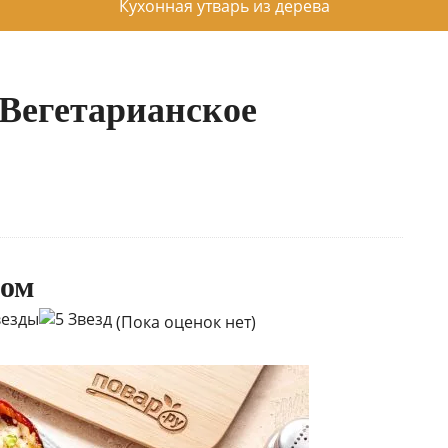
Кухонная утварь из дерева
«Вегетарианское
ром
(Пока оценок нет)