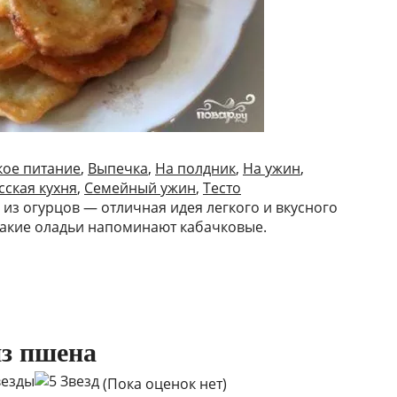
кое питание
,
Выпечка
,
На полдник
,
На ужин
,
сская кухня
,
Семейный ужин
,
Тесто
из огурцов — отличная идея легкого и вкусного
Такие оладьи напоминают кабачковые.
из пшена
(Пока оценок нет)