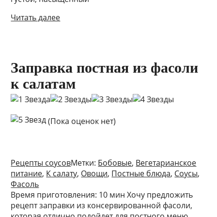
Читать далее
Заправка постная из фасоли
к салатам
(Пока оценок нет)
Рецепты соусов
Метки:
Бобовые
,
Вегетарианское
питание
,
К салату
,
Овощи
,
Постные блюда
,
Соусы
,
Фасоль
Время приготовления: 10 мин Хочу предложить
рецепт заправки из консервированной фасоли,
которая отлично подойдет для постного меню.